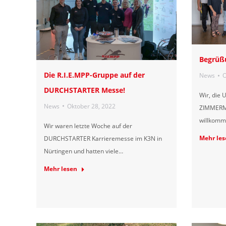
Begrüßu
Die R.I.E.MPP-Gruppe auf der
News
O
DURCHSTARTER Messe!
Wir, die
News
Oktober 28, 2022
ZIMMERMA
willkomm
Wir waren letzte Woche auf der
Mehr les
DURCHSTARTER Karrieremesse im K3N in
Nürtingen und hatten viele…
Mehr lesen