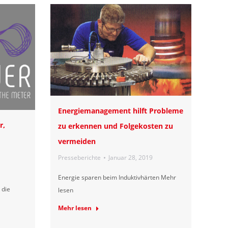
Energiemanagement hilft Probleme
r,
zu erkennen und Folgekosten zu
vermeiden
Presseberichte
Januar 28, 2019
Energie sparen beim Induktivhärten Mehr
 die
lesen
Mehr lesen