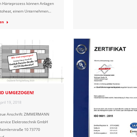
en Härteprozess können Anlagen
ctoheat, einem Unternehmen…
en
ND UMGEZOGEN!
pril 19, 2018
eue Anschrift: ZIMMERMANN
service Elektrotechnik GmbH
Daimlerstraße 10 73770