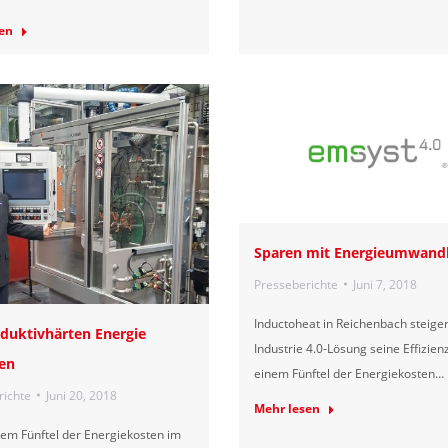
en
Sparen mit Energieumwand
Presseberichte
Juni 7, 2018
Inductoheat in Reichenbach steiger
duktivhärten Energie
Industrie 4.0‐Lösung seine Effizien
en
einem Fünftel der Energiekosten…
richte
Juni 20, 2018
Mehr lesen
nem Fünftel der Energiekosten im