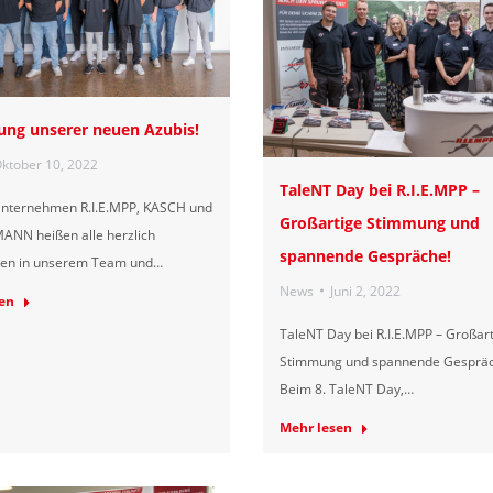
ng unserer neuen Azubis!
ktober 10, 2022
TaleNT Day bei R.I.E.MPP –
 Unternehmen R.I.E.MPP, KASCH und
Großartige Stimmung und
NN heißen alle herzlich
spannende Gespräche!
en in unserem Team und…
News
Juni 2, 2022
en
TaleNT Day bei R.I.E.MPP – Großar
Stimmung und spannende Gesprä
Beim 8. TaleNT Day,…
Mehr lesen