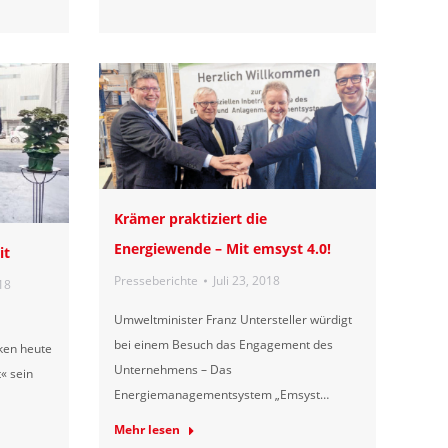
Krämer praktiziert die
Energiewende – Mit emsyst 4.0!
it
Presseberichte
Juli 23, 2018
18
Umweltminister Franz Untersteller würdigt
bei einem Besuch das Engagement des
ken heute
Unternehmens – Das
« sein
Energiemanagementsystem „Emsyst…
Mehr lesen