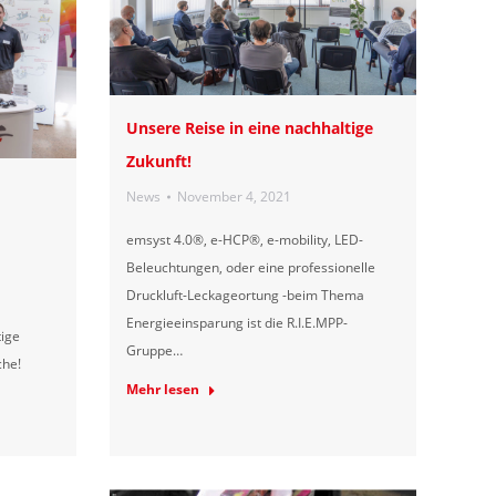
Unsere Reise in eine nachhaltige
Zukunft!
News
November 4, 2021
emsyst 4.0®, e-HCP®, e-mobility, LED-
Beleuchtungen, oder eine professionelle
Druckluft-Leckageortung -beim Thema
Energieeinsparung ist die R.I.E.MPP-
tige
Gruppe…
che!
Mehr lesen