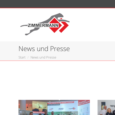
News und Presse
Sie befinden sich hier:
Start
News und Presse