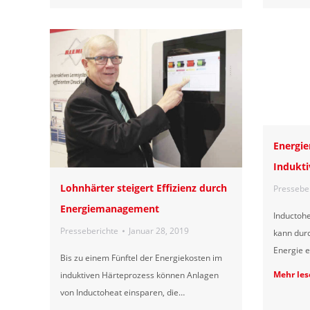
Energi
Indukti
Lohnhärter steigert Effizienz durch
Pressebe
Energiemanagement
Inductoh
Presseberichte
Januar 28, 2019
kann dur
Energie e
Bis zu einem Fünftel der Energiekosten im
Mehr les
induktiven Härteprozess können Anlagen
von Inductoheat einsparen, die…