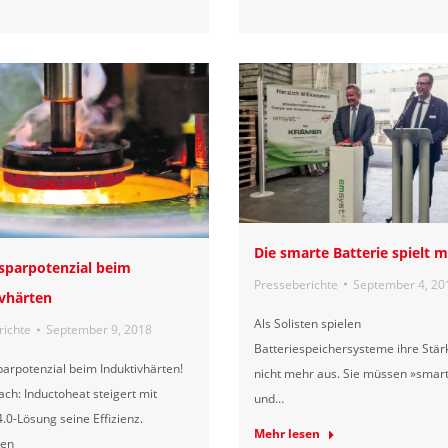
Die smarte Batterie spielt m
sparpotenzial beim
Presseberichte
September 4, 20
vhärten
Als Solisten spielen
richte
September 9, 2018
Batteriespeichersysteme ihre Stär
arpotenzial beim Induktivhärten!
nicht mehr aus. Sie müssen »smart
ch: Inductoheat steigert mit
und…
4.0-Lösung seine Effizienz.
Mehr lesen
sen