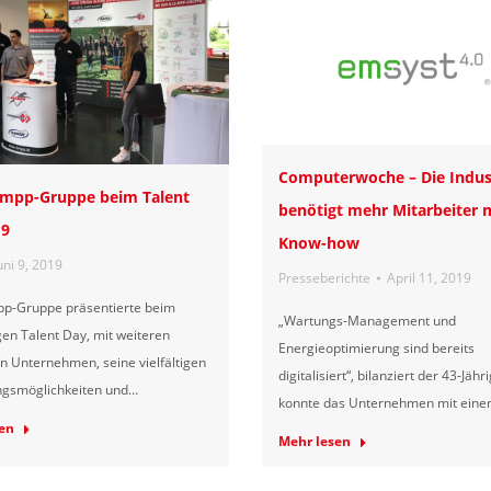
Computerwoche – Die Indus
empp-Gruppe beim Talent
benötigt mehr Mitarbeiter m
19
Know-how
uni 9, 2019
Presseberichte
April 11, 2019
pp-Gruppe präsentierte beim
„Wartungs-Management und
gen Talent Day, mit weiteren
Energieoptimierung sind bereits
n Unternehmen, seine vielfältigen
digitalisiert“, bilanziert der 43-Jähr
ngsmöglichkeiten und…
konnte das Unternehmen mit ein
en
Mehr lesen