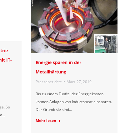
trie
it IT-
Energie sparen in der
Metallhärtung
Presseberichte
März 27, 2019
Bis zu einem Fünftel der Energiekosten
können Anlagen von Inductoheat einsparen.
ige. So
Der Grund: sie sind…
em…
Mehr lesen