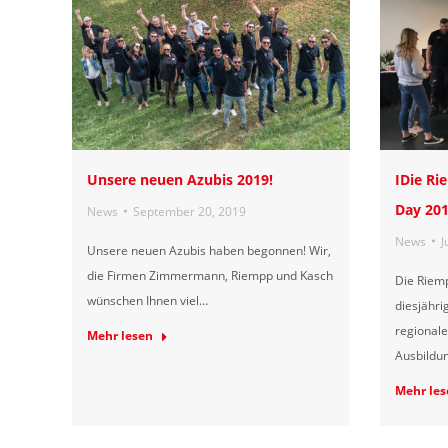
Unsere neuen Azubis 2019!
IDie Ri
Day 20
News
September 20, 2019
News
J
Unsere neuen Azubis haben begonnen! Wir,
die Firmen Zimmermann, Riempp und Kasch
Die Riem
wünschen Ihnen viel…
diesjähri
regionale
Mehr lesen
Ausbildu
Mehr les