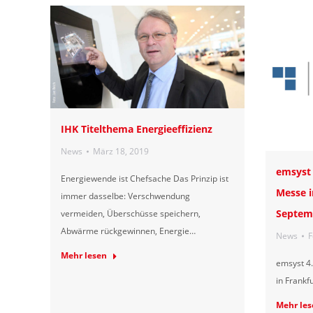
IHK Titelthema Energieeffizienz
News
März 18, 2019
emsyst 
Energiewende ist Chefsache Das Prinzip ist
Messe in
immer dasselbe: Verschwendung
Septem
vermeiden, Überschüsse speichern,
Abwärme rückgewinnen, Energie…
News
F
Mehr lesen
emsyst 4.
in Frankf
Mehr les