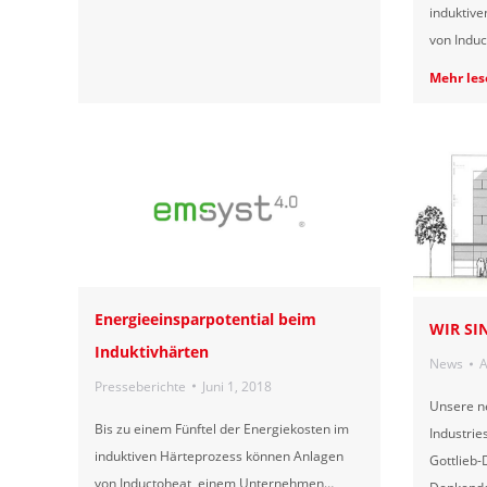
induktiv
von Indu
Mehr les
Energieeinsparpotential beim
WIR SI
Induktivhärten
News
A
Presseberichte
Juni 1, 2018
Unsere n
Bis zu einem Fünftel der Energiekosten im
Industrie
induktiven Härteprozess können Anlagen
Gottlieb-
von Inductoheat, einem Unternehmen…