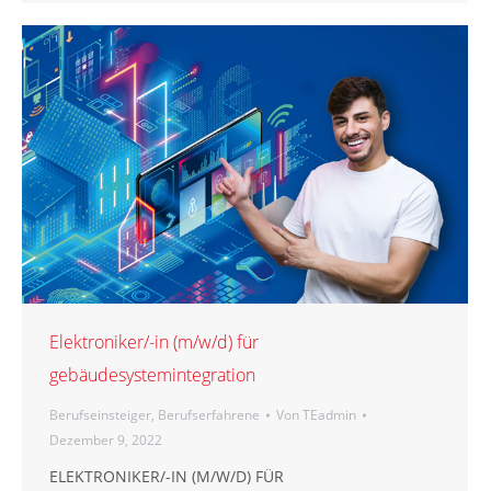
Elektroniker/-in (m/w/d) für
gebäudesystemintegration
Berufseinsteiger
,
Berufserfahrene
Von
TEadmin
Dezember 9, 2022
ELEKTRONIKER/-IN (M/W/D) FÜR